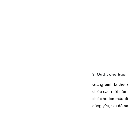
3. Outfit cho buổ
Giáng Sinh là thời
chiều sau một năm d
chiếc áo len mùa đ
đáng yêu, set đồ n