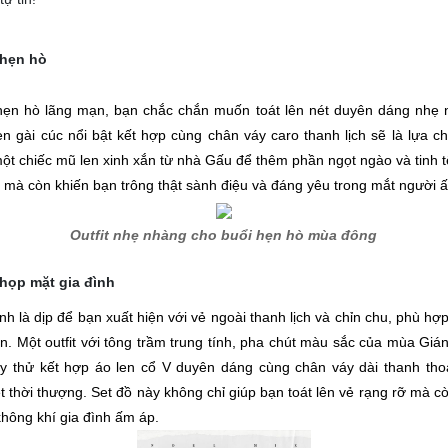
 hẹn hò
hẹn hò lãng mạn, bạn chắc chắn muốn toát lên nét duyên dáng nhẹ 
en gài cúc nổi bật kết hợp cùng chân váy caro thanh lịch sẽ là lựa 
một chiếc mũ len xinh xắn từ nhà Gấu để thêm phần ngọt ngào và tinh t
 mà còn khiến bạn trông thật sành điệu và đáng yêu trong mắt người ấ
Outfit nhẹ nhàng cho buổi hẹn hò mùa đông
 họp mặt gia đình
nh là dịp để bạn xuất hiện với vẻ ngoài thanh lịch và chỉn chu, phù hợp
. Một outfit với tông trầm trung tính, pha chút màu sắc của mùa Giáng
y thử kết hợp áo len cổ V duyên dáng cùng chân váy dài thanh thoá
 thời thượng. Set đồ này không chỉ giúp bạn toát lên vẻ rạng rỡ mà cò
không khí gia đình ấm áp.