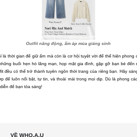
Outfit năng động, ấm áp mùa giáng sinh
là thời gian để giữ ấm mà còn là cơ hội tuyệt vời để thể hiện phong
 những buổi hẹn hò lãng mạn, họp mặt gia đình, gặp gỡ bạn bè đến 
it đều có thể trở thành tuyên ngôn thời trang của riêng bạn. Hãy sán
p để luôn nổi bật, tự tin, và thoải mái trong mọi dịp. Dù là phong c
diễn để bạn tỏa sáng!
VỀ WHO.A.U