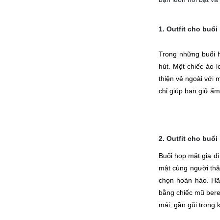
1. Outfit cho buổi
Trong những buổi 
hút. Một chiếc áo l
thiện vẻ ngoài với 
chỉ giúp bạn giữ ấm
2. Outfit cho buổi
Buổi họp mặt gia đì
mật cùng người thân
chọn hoàn hảo. Hã
bằng chiếc mũ beret
mái, gần gũi trong 