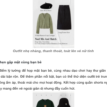
Outfit nhẹ nhàng, thanh thoát, toát lên vẻ nữ tính
i hẹn gặp mặt cùng bạn bè
 điểm lý tưởng để họp mặt bạn bè, cùng nhau dạo chơi hay thư giãn 
ài bận rộn. Để thêm phần nổi bật, bạn có thể thử diện outfit trẻ tru
ông ấm áp, thoải mái cho mọi hoạt động. Kết hợp cùng quần shorts ng
ày mang đến vẻ ngoài giản dị nhưng đầy cuốn hút. 