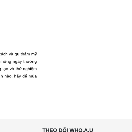
 cách và gu thẩm mỹ 
những ngày thường 
g tạo và thử nghiệm 
ách nào, hãy để mùa 
THEO DÕI WHO.A.U