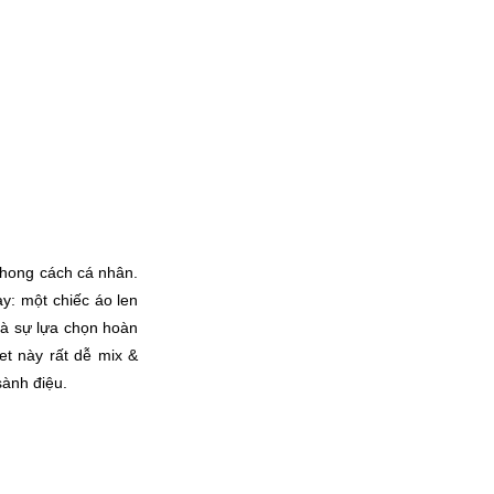
phong cách cá nhân. 
: một chiếc áo len 
là sự lựa chọn hoàn 
t này rất dễ mix & 
sành điệu.