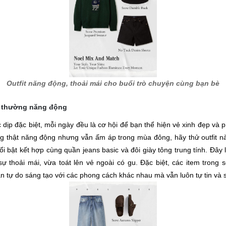
Outfit năng động, thoải mái cho buổi trò chuyện cùng bạn bè
y thường năng động
 dịp đặc biệt, mỗi ngày đều là cơ hội để bạn thể hiện vẻ xinh đẹp và 
 thật năng động nhưng vẫn ấm áp trong mùa đông, hãy thử outfit này
ổi bật kết hợp cùng quần jeans basic và đôi giày tông trung tính. Đây 
 thoải mái, vừa toát lên vẻ ngoài có gu. Đặc biệt, các item trong se
n tự do sáng tạo với các phong cách khác nhau mà vẫn luôn tự tin và 