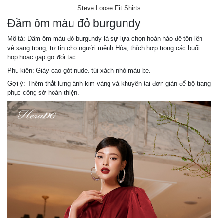
Steve Loose Fit Shirts
Đầm ôm màu đỏ burgundy
Mô tả: Đầm ôm màu đỏ burgundy là sự lựa chọn hoàn hảo để tôn lên
vẻ sang trọng, tự tin cho người mệnh Hỏa, thích hợp trong các buổi
họp hoặc gặp gỡ đối tác.
Phụ kiện: Giày cao gót nude, túi xách nhỏ màu be.
Gợi ý: Thêm thắt lưng ánh kim vàng và khuyên tai đơn giản để bộ trang
phục công sở hoàn thiện.