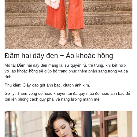
Đầm hai dây đen + Áo khoác hồng
Mô tả: Đầm hai dây đen mang lại sự quyến rũ, trẻ trung, khi kết hợp
với áo khoác hồng sẽ giúp bộ trang phục thêm phần sang trọng và cá
tính.
Phụ kiện: Giày cao gót ánh bạc, clutch ánh kim.
Gợi ý: Thêm vòng cổ hoặc khuyên tai đá quý màu đỏ hoặc ánh bạc để
tôn lên phong cách quý phái và năng lượng mạnh mẽ.