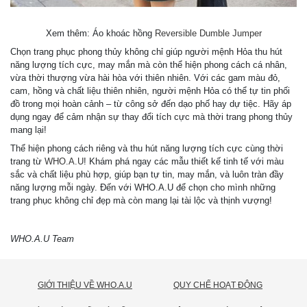
Xem thêm: Áo khoác hồng
Reversible Dumble Jumper
Chọn trang phục phong thủy không chỉ giúp người mệnh Hỏa thu hút
năng lượng tích cực, may mắn mà còn thể hiện phong cách cá nhân,
vừa thời thượng vừa hài hòa với thiên nhiên. Với các gam màu đỏ,
cam, hồng và chất liệu thiên nhiên, người mệnh Hỏa có thể tự tin phối
đồ trong mọi hoàn cảnh – từ công sở đến dạo phố hay dự tiệc. Hãy áp
dụng ngay để cảm nhận sự thay đổi tích cực mà thời trang phong thủy
mang lại!
Thể hiện phong cách riêng và thu hút năng lượng tích cực cùng thời
trang từ
WHO.A.U
! Khám phá ngay các mẫu thiết kế tinh tế với màu
sắc và chất liệu phù hợp, giúp bạn tự tin, may mắn, và luôn tràn đầy
năng lượng mỗi ngày. Đến với WHO.A.U để chọn cho mình những
trang phục không chỉ đẹp mà còn mang lại tài lộc và thịnh vượng!
WHO.A.U Team
GIỚI THIỆU VỀ WHO.A.U
QUY CHẾ HOẠT ĐỘNG