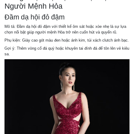
Người Mệnh Hỏa
Đầm dạ hội đỏ đậm
Mô tả: Đầm dạ hội đỏ đậm với thiết kế ôm sát hoặc xòe nhẹ là sự lựa
chọn nổi bật giúp người mệnh Hỏa trở nên cuốn hút và quyến rũ.
Phụ kiện: Giày cao gót màu đen hoặc ánh kim, túi xách clutch ánh bạc.
Gợi ý: Thêm vòng cổ đá quý hoặc khuyên tai đính đá để tôn lên vẻ kiêu
sa.