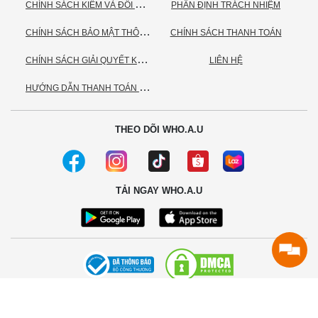
C
HÍNH SÁCH KIỂM VÀ ĐỔI TRẢ HÀNG
PHÂN ĐỊNH TRÁCH NHIỆM
C
HÍNH SÁCH BẢO MẬT THÔNG TIN CÁ NHÂN
CHÍNH SÁCH THANH TOÁN
C
HÍNH SÁCH GIẢI QUYẾT KHIẾU NẠI
LIÊN HỆ
H
ƯỚNG DẪN THANH TOÁN VNPAY
THEO DÕI WHO.A.U
TẢI NGAY WHO.A.U
© 2020 - Bản quyền thuộc về Công ty TNHH TC Commerce