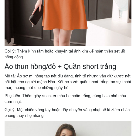
Gợi ý: Thêm kính râm hoặc khuyên tai ánh kim để hoàn thiện set đồ
năng động.
Áo thun hồng/đỏ + Quần short trắng
Mô tả: Áo sơ mi hồng tạo nét dịu dàng, tinh tế nhưng vẫn giữ được nét
nổi bật cho người mệnh Hỏa. Kết hợp với quần short trắng tạo sự thoải
mái, thoáng mát cho những ngày hè.
Phụ kiện: Thêm giày sneaker màu be hoặc trắng, cùng balo nhỏ màu
cam nhạt.
Gợi ý: Một chiếc vòng tay hoặc dây chuyền vàng nhạt sẽ là điểm nhấn
phong thủy nhẹ nhàng.