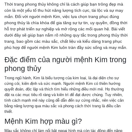
Thời trang phong thủy không chỉ là cách giúp bạn trông đẹp mà
còn là một yếu tố thu hút năng lượng tích cực, tài lộc và sự may
mắn. Đối với người mệnh Kim, việc lựa chọn trang phục đúng
phong thủy là chìa khóa để gia tăng sự tự tin, uy quyền, đồng thời
hỗ trợ phát triển sự nghiệp và mở rộng các mối quan hệ. Bài viết
dưới đây sẽ giúp bạn nắm rõ những quy tắc trong phong thủy thời
trang, bao gồm các màu sắc, chất liệu và kiểu dáng trang phục
phù hợp để người mệnh Kim luôn tràn đầy sức sống và may mắn.
Đặc điểm của người mệnh Kim trong
phong thủy
Trong ngũ hành, Kim là biểu tượng của kim loại, là đại diện cho sự
cứng cỏi, kiên định và sức mạnh. Người mệnh Kim có thiên hướng
quyết đoán, độc lập và thích tìm hiểu những điều mới mẻ. Họ thường
đặt ra các mục tiêu rõ ràng và kiên trì để đạt được chúng. Tuy nhiên,
tính cách mạnh mẽ này cũng dễ dẫn đến sự cứng nhắc, nên việc cân
bằng năng lượng qua màu sắc và phong cách
thời trang
là điều cần
thiết.
Mệnh Kim hợp màu gì?
Màu sắc không chỉ làm nổi bật ngoại hình mà còn tác động đến năng