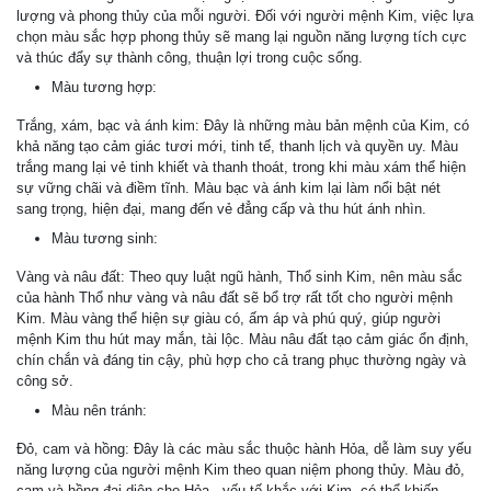
lượng và phong thủy của mỗi người. Đối với người mệnh Kim, việc lựa
chọn màu sắc hợp phong thủy sẽ mang lại nguồn năng lượng tích cực
và thúc đẩy sự thành công, thuận lợi trong cuộc sống.
Màu tương hợp:
Trắng, xám, bạc và ánh kim: Đây là những màu bản mệnh của Kim, có
khả năng tạo cảm giác tươi mới, tinh tế, thanh lịch và quyền uy. Màu
trắng mang lại vẻ tinh khiết và thanh thoát, trong khi màu xám thể hiện
sự vững chãi và điềm tĩnh. Màu bạc và ánh kim lại làm nổi bật nét
sang trọng, hiện đại, mang đến vẻ đẳng cấp và thu hút ánh nhìn.
Màu tương sinh:
Vàng và nâu đất: Theo quy luật ngũ hành, Thổ sinh Kim, nên màu sắc
của hành Thổ như vàng và nâu đất sẽ bổ trợ rất tốt cho người mệnh
Kim. Màu vàng thể hiện sự giàu có, ấm áp và phú quý, giúp người
mệnh Kim thu hút may mắn, tài lộc. Màu nâu đất tạo cảm giác ổn định,
chín chắn và đáng tin cậy, phù hợp cho cả trang phục thường ngày và
công sở.
Màu nên tránh:
Đỏ, cam và hồng: Đây là các màu sắc thuộc hành Hỏa, dễ làm suy yếu
năng lượng của người mệnh Kim theo quan niệm phong thủy. Màu đỏ,
cam và hồng đại diện cho Hỏa - yếu tố khắc với Kim, có thể khiến