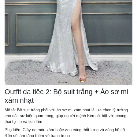
Outfit dạ tiệc 2: Bộ suit trắng + Áo sơ mi
xám nhạt
Mô tả: Bộ suit trắng phối với áo sơ mi xám nhạt là lựa chọn lý tưởng
cho các sự kiện quan trọng, giúp người mệnh Kim nổi bật với phong
thái tự tin và lịch lãm.
Phụ kiện: Giày da màu xám hoặc đen cùng thắt lưng và đồng hồ cổ
điển sẽ làm tăng thêm vẻ trang trọng.