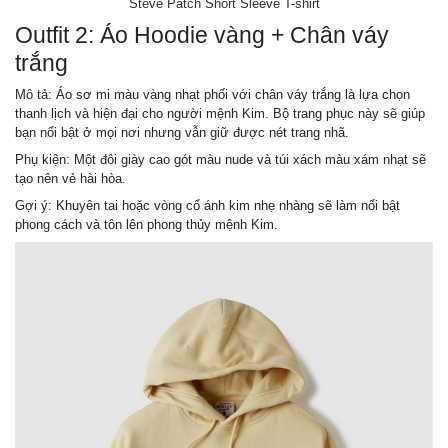
Steve Patch Short Sleeve T-shirt
Outfit 2: Áo Hoodie vàng + Chân váy
trắng
Mô tả: Áo sơ mi màu vàng nhạt phối với chân váy trắng là lựa chọn
thanh lịch và hiện đại cho người mệnh Kim. Bộ trang phục này sẽ giúp
bạn nổi bật ở mọi nơi nhưng vẫn giữ được nét trang nhã.
Phụ kiện: Một đôi giày cao gót màu nude và túi xách màu xám nhạt sẽ
tạo nên vẻ hài hòa.
Gợi ý: Khuyên tai hoặc vòng cổ ánh kim nhẹ nhàng sẽ làm nổi bật
phong cách và tôn lên phong thủy mệnh Kim.