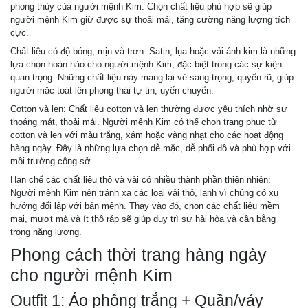
phong thủy của người mệnh Kim. Chọn chất liệu phù hợp sẽ giúp
người mệnh Kim giữ được sự thoải mái, tăng cường năng lượng tích
cực.
Chất liệu có độ bóng, mịn và trơn: Satin, lụa hoặc vải ánh kim là những
lựa chọn hoàn hảo cho người mệnh Kim, đặc biệt trong các sự kiện
quan trọng. Những chất liệu này mang lại vẻ sang trọng, quyến rũ, giúp
người mặc toát lên phong thái tự tin, uyển chuyển.
Cotton và len: Chất liệu cotton và len thường được yêu thích nhờ sự
thoáng mát, thoải mái. Người mệnh Kim có thể chọn trang phục từ
cotton và len với màu trắng, xám hoặc vàng nhạt cho các hoạt động
hàng ngày. Đây là những lựa chọn dễ mặc, dễ phối đồ và phù hợp với
môi trường công sở.
Hạn chế các chất liệu thô và vải có nhiều thành phần thiên nhiên:
Người mệnh Kim nên tránh xa các loại vải thô, lanh vì chúng có xu
hướng đối lập với bản mệnh. Thay vào đó, chọn các chất liệu mềm
mại, mượt mà và ít thô ráp sẽ giúp duy trì sự hài hòa và cân bằng
trong năng lượng.
Phong cách thời trang hàng ngày
cho người mệnh Kim
Outfit 1: Áo phông trắng + Quần/váy