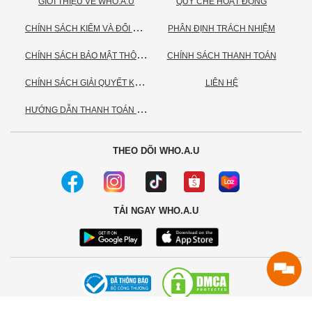
GIỚI THIỆU VỀ WHO.A.U
QUY CHẾ HOẠT ĐỘNG
C
HÍNH SÁCH KIỂM VÀ ĐỔI TRẢ HÀNG
PHÂN ĐỊNH TRÁCH NHIỆM
C
HÍNH SÁCH BẢO MẬT THÔNG TIN CÁ NHÂN
CHÍNH SÁCH THANH TOÁN
C
HÍNH SÁCH GIẢI QUYẾT KHIẾU NẠI
LIÊN HỆ
H
ƯỚNG DẪN THANH TOÁN VNPAY
THEO DÕI WHO.A.U
TẢI NGAY WHO.A.U