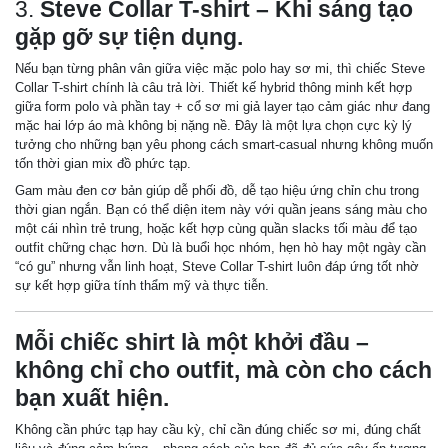
3.
Steve Collar T-shirt – Khi sáng tạo
gặp gỡ sự tiện dụng.
Nếu bạn từng phân vân giữa việc mặc polo hay sơ mi, thì chiếc Steve
Collar T-shirt chính là câu trả lời. Thiết kế hybrid thông minh kết hợp
giữa form polo và phần tay + cổ sơ mi giả layer tạo cảm giác như đang
mặc hai lớp áo mà không bị nặng nề. Đây là một lựa chọn cực kỳ lý
tưởng cho những bạn yêu phong cách smart-casual nhưng không muốn
tốn thời gian mix đồ phức tạp.
Gam màu đen cơ bản giúp dễ phối đồ, dễ tạo hiệu ứng chỉn chu trong
thời gian ngắn. Bạn có thể diện item này với quần jeans sáng màu cho
một cái nhìn trẻ trung, hoặc kết hợp cùng quần slacks tối màu để tạo
outfit chững chạc hơn. Dù là buổi học nhóm, hẹn hò hay một ngày cần
“có gu” nhưng vẫn linh hoạt, Steve Collar T-shirt luôn đáp ứng tốt nhờ
sự kết hợp giữa tính thẩm mỹ và thực tiễn.
Mỗi chiếc shirt là một khởi đầu –
không chỉ cho outfit, mà còn cho cách
bạn xuất hiện.
Không cần phức tạp hay cầu kỳ, chỉ cần đúng chiếc sơ mi, đúng chất