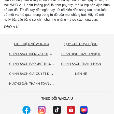
liệu và đúng cảm hứng – phong cách của bạn đã đủ sức gây ấn tượng.
Với WHO.A.U, shirt không phải là item phụ trợ, mà là lớp nền định hình
cả set đồ. Từ dài tay đến ngắn tay, từ cổ điển đến sáng tạo, shirt luôn
có một vai trò quan trọng trong tủ đồ của mọi chàng trai. Hãy để mỗi
ngày bắt đầu bằng sự chỉn chu nhẹ nhàng – theo cách của bạn.
WHO.A.U
GIỚI THIỆU VỀ WHO.A.U
QUY CHẾ HOẠT ĐỘNG
C
HÍNH SÁCH KIỂM VÀ ĐỔI TRẢ HÀNG
PHÂN ĐỊNH TRÁCH NHIỆM
C
HÍNH SÁCH BẢO MẬT THÔNG TIN CÁ NHÂN
CHÍNH SÁCH THANH TOÁN
C
HÍNH SÁCH GIẢI QUYẾT KHIẾU NẠI
LIÊN HỆ
H
ƯỚNG DẪN THANH TOÁN VNPAY
THEO DÕI WHO.A.U