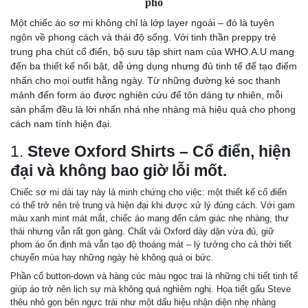
phố
Một chiếc áo sơ mi không chỉ là lớp layer ngoài – đó là tuyên
ngôn về phong cách và thái độ sống. Với tinh thần preppy trẻ
trung pha chút cổ điển, bộ sưu tập shirt nam của WHO.A.U mang
đến ba thiết kế nổi bật, dễ ứng dụng nhưng đủ tinh tế để tạo điểm
nhấn cho mọi outfit hằng ngày. Từ những đường kẻ sọc thanh
mảnh đến form áo được nghiên cứu để tôn dáng tự nhiên, mỗi
sản phẩm đều là lời nhấn nhá nhẹ nhàng mà hiệu quả cho phong
cách nam tính hiện đại.
1.
Steve Oxford Shirts – Cổ điển, hiện
đại và không bao giờ lỗi mốt.
Chiếc sơ mi dài tay này là minh chứng cho việc: một thiết kế cổ điển
có thể trở nên trẻ trung và hiện đại khi được xử lý đúng cách. Với gam
màu xanh mint mát mắt, chiếc áo mang đến cảm giác nhẹ nhàng, thư
thái nhưng vẫn rất gọn gàng. Chất vải Oxford dày dặn vừa đủ, giữ
phom áo ổn định mà vẫn tạo độ thoáng mát – lý tưởng cho cả thời tiết
chuyển mùa hay những ngày hè không quá oi bức.
Phần cổ button-down và hàng cúc màu ngọc trai là những chi tiết tinh tế
giúp áo trở nên lịch sự mà không quá nghiêm nghị. Họa tiết gấu Steve
thêu nhỏ gọn bên ngực trái như một dấu hiệu nhận diện nhẹ nhàng