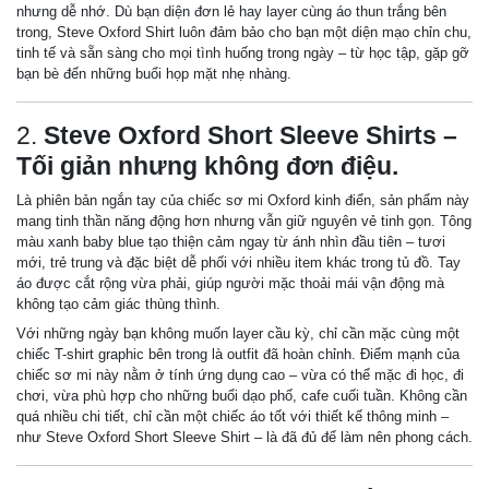
nhưng dễ nhớ. Dù bạn diện đơn lẻ hay layer cùng áo thun trắng bên
trong, Steve Oxford Shirt luôn đảm bảo cho bạn một diện mạo chỉn chu,
tinh tế và sẵn sàng cho mọi tình huống trong ngày – từ học tập, gặp gỡ
bạn bè đến những buổi họp mặt nhẹ nhàng.
2.
Steve Oxford Short Sleeve Shirts –
Tối giản nhưng không đơn điệu.
Là phiên bản ngắn tay của chiếc sơ mi Oxford kinh điển, sản phẩm này
mang tinh thần năng động hơn nhưng vẫn giữ nguyên vẻ tinh gọn. Tông
màu xanh baby blue tạo thiện cảm ngay từ ánh nhìn đầu tiên – tươi
mới, trẻ trung và đặc biệt dễ phối với nhiều item khác trong tủ đồ. Tay
áo được cắt rộng vừa phải, giúp người mặc thoải mái vận động mà
không tạo cảm giác thùng thình.
Với những ngày bạn không muốn layer cầu kỳ, chỉ cần mặc cùng một
chiếc T-shirt graphic bên trong là outfit đã hoàn chỉnh. Điểm mạnh của
chiếc sơ mi này nằm ở tính ứng dụng cao – vừa có thể mặc đi học, đi
chơi, vừa phù hợp cho những buổi dạo phố, cafe cuối tuần. Không cần
quá nhiều chi tiết, chỉ cần một chiếc áo tốt với thiết kế thông minh –
như Steve Oxford Short Sleeve Shirt – là đã đủ để làm nên phong cách.