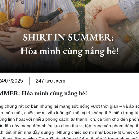
24/07/2025
247 lượt xem
MER: Hòa mình cùng nắng hè!
g chừng rất cơ bản nhưng lại mang sức sống vượt thời gian – và áo sơ
o mùa mốt, chiếc sơ mi vẫn luôn giữ một vị trí không thể thiếu trong tủ 
ứng linh hoạt với nhiều phong cách: từ thanh lịch, cá tính cho đến phó
irt lần này mang đến nhiều lựa chọn thú vị, tập trung vào phom dáng th
hi tiết nhấn nhá đầy dụng ý. Những chiếc sơ mi như Loose-fit Check S
ay Steve Seersucker Crop Shirts không chỉ đơn thuần là trang phục, mà