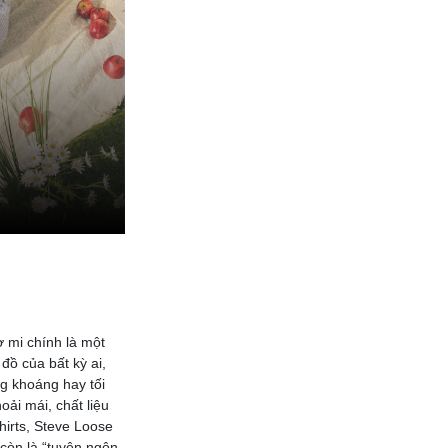
 mi chính là một
đồ của bất kỳ ai,
ng khoáng hay tối
oải mái, chất liệu
hirts, Steve Loose
 còn là “tuyên ngôn