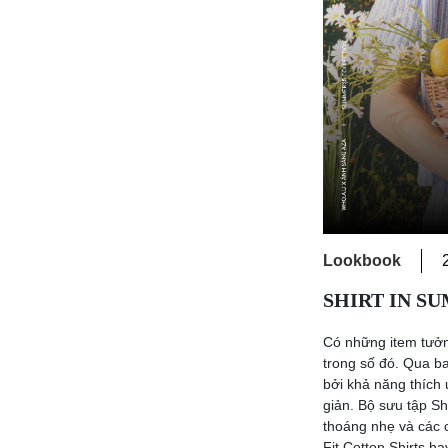
Lookbook
SHIRT IN SUM
Có những item tưởn
trong số đó. Qua ba
bởi khả năng thích 
giản. Bộ sưu tập Sh
thoáng nhẹ và các c
Fit Cotton Shirts h