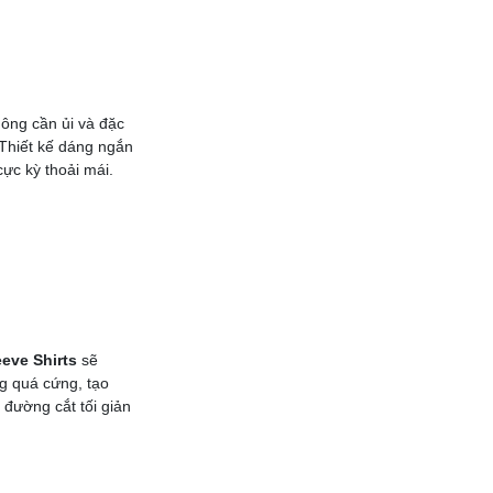
hông cần ủi và đặc
Thiết kế dáng ngắn
cực kỳ thoải mái.
eve Shirts
sẽ
g quá cứng, tạo
 đường cắt tối giản