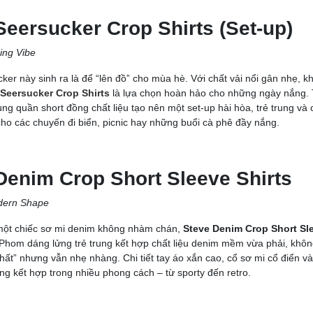
Seersucker Crop Shirts (Set-up)
ing Vibe
ker này sinh ra là để “lên đồ” cho mùa hè. Với chất vải nổi gân nhẹ, k
 Seersucker Crop Shirts
là lựa chọn hoàn hảo cho những ngày nắng. 
ùng quần short đồng chất liệu tạo nên một set-up hài hòa, trẻ trung và 
 cho các chuyến đi biển, picnic hay những buổi cà phê đầy nắng.
Denim Crop Short Sleeve Shirts
dern Shape
một chiếc sơ mi denim không nhàm chán,
Steve Denim Crop Short Sle
 Phom dáng lửng trẻ trung kết hợp chất liệu denim mềm vừa phải, khôn
ất” nhưng vẫn nhẹ nhàng. Chi tiết tay áo xắn cao, cổ sơ mi cổ điển và
ng kết hợp trong nhiều phong cách – từ sporty đến retro.