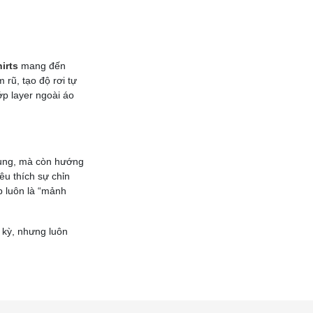
irts
mang đến
rũ, tạo độ rơi tự
ớp layer ngoài áo
 dụng, mà còn hướng
êu thích sự chỉn
p luôn là “mảnh
 kỳ, nhưng luôn