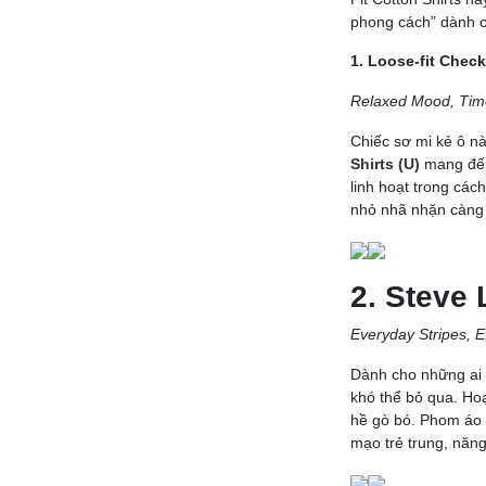
phong cách” dành ch
1. Loose-fit Check
Relaxed Mood, Time
Chiếc sơ mi kẻ ô này
Shirts (U)
mang đến
linh hoạt trong các
nhỏ nhã nhặn càng 
2. Steve 
Everyday Stripes, E
Dành cho những ai 
khó thể bỏ qua. Hoạ
hề gò bó. Phom áo 
mạo trẻ trung, năn