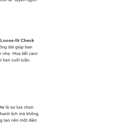
,
Loose-fit Check
ng dài giúp bạn
 nhẹ. Hoạ tiết caro
 hẹn cuối tuần.
ts
là sự lựa chọn
 thanh lịch mà không
g tạo nên một diện