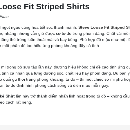
Loose Fit Striped Shirts
 Ease
 ngọt ngào cùng hoạ tiết sọc thanh mảnh,
Steve Loose Fit Striped Sh
nhẹ nhàng nhưng vẫn giữ được sự tự do trong phom dáng. Chất vải mềm 
 tổng thể trông luôn thoải mái và bay bổng. Phù hợp để mặc như một l
in một phần để tạo hiệu ứng phóng khoáng đầy cá tính.
 mi trong bộ sưu tập lần này, thương hiệu không chỉ đề cao tính ứng
á tính cá nhân qua từng đường sọc, chất liệu hay phom dáng. Dù bạn y
o đuổi gu thời trang phóng khoáng, tự do – thì một chiếc sơ mi phù hợ
bạn tự do định hình phong cách sống và diện mạo mỗi ngày.
 kế
Shirt
lần này trở thành điểm nhấn linh hoạt trong tủ đồ – không cầu
eo cách rất riêng.