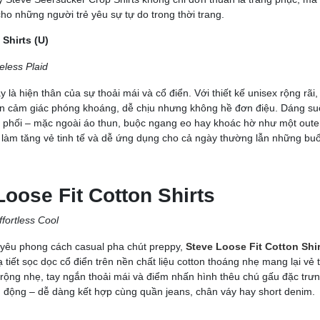
o những người trẻ yêu sự tự do trong thời trang.
 Shirts (U)
less Plaid
 là hiện thân của sự thoải mái và cổ điển. Với thiết kế unisex rộng rãi
 cảm giác phóng khoáng, dễ chịu nhưng không hề đơn điệu. Dáng suô
h phối – mặc ngoài áo thun, buộc ngang eo hay khoác hờ như một outer
làm tăng vẻ tinh tế và dễ ứng dụng cho cả ngày thường lẫn những buổi
Loose Fit Cotton Shirts
ffortless Cool
yêu phong cách casual pha chút preppy,
Steve Loose Fit Cotton Shir
 tiết sọc dọc cổ điển trên nền chất liệu cotton thoáng nhẹ mang lại vẻ
rộng nhẹ, tay ngắn thoải mái và điểm nhấn hình thêu chú gấu đặc trưn
g động – dễ dàng kết hợp cùng quần jeans, chân váy hay short denim.