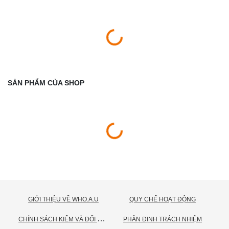
SẢN PHẨM CỦA SHOP
GIỚI THIỆU VỀ WHO.A.U
QUY CHẾ HOẠT ĐỘNG
C
HÍNH SÁCH KIỂM VÀ ĐỔI TRẢ HÀNG
PHÂN ĐỊNH TRÁCH NHIỆM