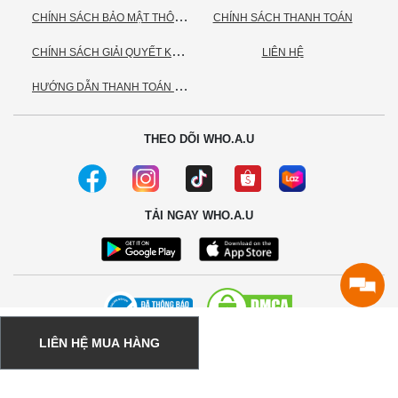
C
HÍNH SÁCH BẢO MẬT THÔNG TIN CÁ NHÂN
CHÍNH SÁCH THANH TOÁN
C
HÍNH SÁCH GIẢI QUYẾT KHIẾU NẠI
LIÊN HỆ
H
ƯỚNG DẪN THANH TOÁN VNPAY
THEO DÕI WHO.A.U
TẢI NGAY WHO.A.U
LIÊN HỆ MUA HÀNG
© 2020 - Bản quyền thuộc về Công ty TNHH TC Commerce