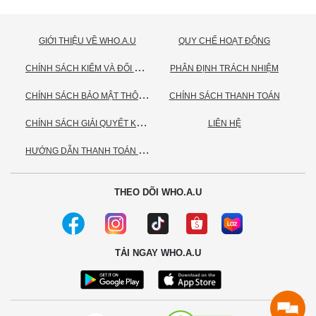
GIỚI THIỆU VỀ WHO.A.U
QUY CHẾ HOẠT ĐỘNG
C
HÍNH SÁCH KIỂM VÀ ĐỔI TRẢ HÀNG
PHÂN ĐỊNH TRÁCH NHIỆM
C
HÍNH SÁCH BẢO MẬT THÔNG TIN CÁ NHÂN
CHÍNH SÁCH THANH TOÁN
C
HÍNH SÁCH GIẢI QUYẾT KHIẾU NẠI
LIÊN HỆ
H
ƯỚNG DẪN THANH TOÁN VNPAY
THEO DÕI WHO.A.U
TẢI NGAY WHO.A.U