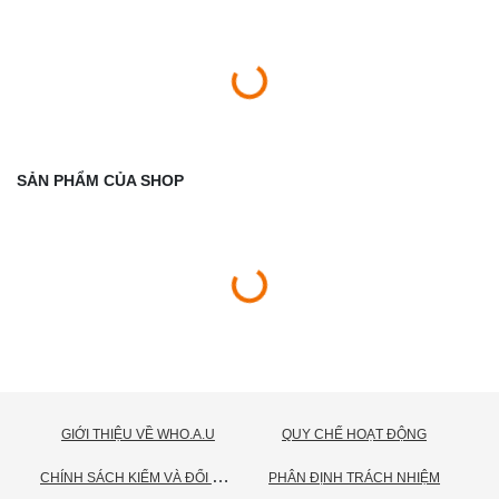
SẢN PHẨM CỦA SHOP
GIỚI THIỆU VỀ WHO.A.U
QUY CHẾ HOẠT ĐỘNG
C
HÍNH SÁCH KIỂM VÀ ĐỔI TRẢ HÀNG
PHÂN ĐỊNH TRÁCH NHIỆM