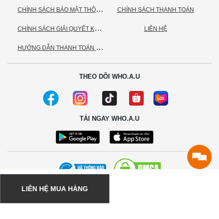
C
HÍNH SÁCH BẢO MẬT THÔNG TIN CÁ NHÂN
CHÍNH SÁCH THANH TOÁN
C
HÍNH SÁCH GIẢI QUYẾT KHIẾU NẠI
LIÊN HỆ
H
ƯỚNG DẪN THANH TOÁN VNPAY
THEO DÕI WHO.A.U
TẢI NGAY WHO.A.U
LIÊN HỆ MUA HÀNG
© 2020 - Bản quyền thuộc về Công ty TNHH TC Commerce