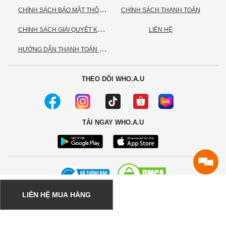
C
HÍNH SÁCH BẢO MẬT THÔNG TIN CÁ NHÂN
CHÍNH SÁCH THANH TOÁN
C
HÍNH SÁCH GIẢI QUYẾT KHIẾU NẠI
LIÊN HỆ
H
ƯỚNG DẪN THANH TOÁN VNPAY
THEO DÕI WHO.A.U
TẢI NGAY WHO.A.U
LIÊN HỆ MUA HÀNG
© 2020 - Bản quyền thuộc về Công ty TNHH TC Commerce