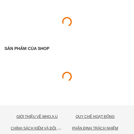
SẢN PHẨM CỦA SHOP
GIỚI THIỆU VỀ WHO.A.U
QUY CHẾ HOẠT ĐỘNG
C
HÍNH SÁCH KIỂM VÀ ĐỔI TRẢ HÀNG
PHÂN ĐỊNH TRÁCH NHIỆM