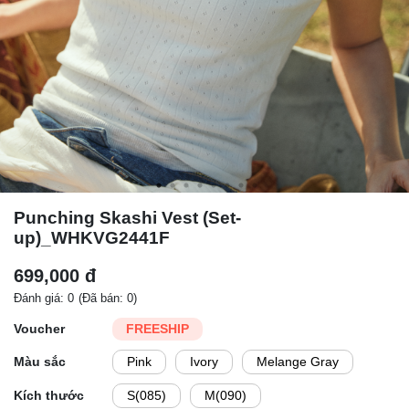
Punching Skashi Vest (Set-
up)_WHKVG2441F
699,000 đ
Đánh giá: 0
(Đã bán: 0)
Voucher
FREESHIP
Màu sắc
Pink
Ivory
Melange Gray
Kích thước
S(085)
M(090)