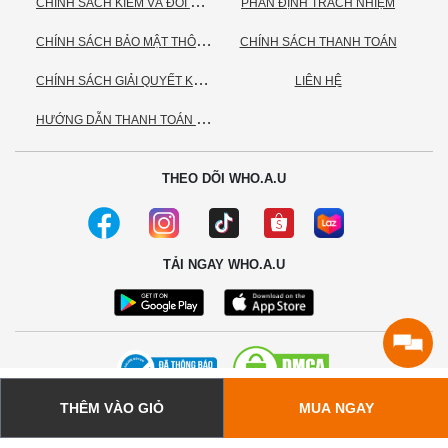
C
HÍNH SÁCH KIỂM VÀ ĐỔI TRẢ HÀNG
PHÂN ĐỊNH TRÁCH NHIỆM
C
HÍNH SÁCH BẢO MẬT THÔNG TIN CÁ NHÂN
CHÍNH SÁCH THANH TOÁN
C
HÍNH SÁCH GIẢI QUYẾT KHIẾU NẠI
LIÊN HỆ
H
ƯỚNG DẪN THANH TOÁN VNPAY
THEO DÕI WHO.A.U
TẢI NGAY WHO.A.U
THÊM VÀO GIỎ
MUA NGAY
© 2020 - Bản quyền thuộc về Công ty TNHH TC Commerce