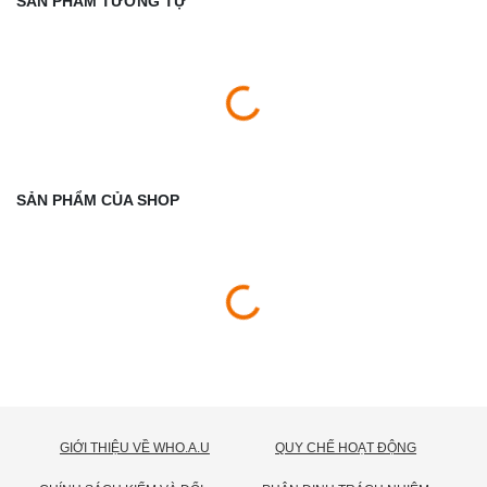
SẢN PHẨM TƯƠNG TỰ
SẢN PHẨM CỦA SHOP
GIỚI THIỆU VỀ WHO.A.U
QUY CHẾ HOẠT ĐỘNG