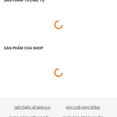
SẢN PHẨM TƯƠNG TỰ
SẢN PHẨM CỦA SHOP
GIỚI THIỆU VỀ WHO.A.U
QUY CHẾ HOẠT ĐỘNG