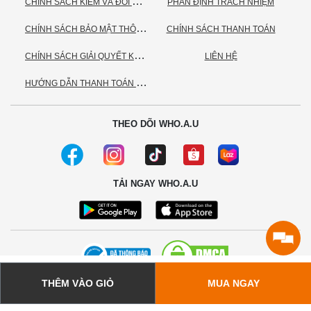
C
HÍNH SÁCH KIỂM VÀ ĐỔI TRẢ HÀNG
PHÂN ĐỊNH TRÁCH NHIỆM
C
HÍNH SÁCH BẢO MẬT THÔNG TIN CÁ NHÂN
CHÍNH SÁCH THANH TOÁN
C
HÍNH SÁCH GIẢI QUYẾT KHIẾU NẠI
LIÊN HỆ
H
ƯỚNG DẪN THANH TOÁN VNPAY
THEO DÕI WHO.A.U
TẢI NGAY WHO.A.U
THÊM VÀO GIỎ
MUA NGAY
© 2020 - Bản quyền thuộc về Công ty TNHH TC Commerce