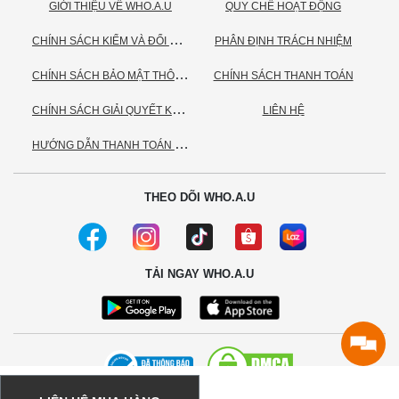
GIỚI THIỆU VỀ WHO.A.U
QUY CHẾ HOẠT ĐỘNG
C
HÍNH SÁCH KIỂM VÀ ĐỔI TRẢ HÀNG
PHÂN ĐỊNH TRÁCH NHIỆM
C
HÍNH SÁCH BẢO MẬT THÔNG TIN CÁ NHÂN
CHÍNH SÁCH THANH TOÁN
C
HÍNH SÁCH GIẢI QUYẾT KHIẾU NẠI
LIÊN HỆ
H
ƯỚNG DẪN THANH TOÁN VNPAY
THEO DÕI WHO.A.U
TẢI NGAY WHO.A.U