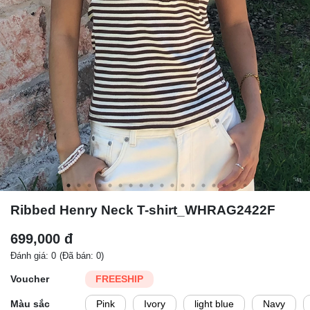
Ribbed Henry Neck T-shirt_WHRAG2422F
699,000 đ
Đánh giá: 0
(Đã bán: 0)
Voucher
FREESHIP
Màu sắc
Pink
Ivory
light blue
Navy