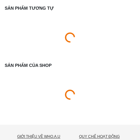
SẢN PHẨM TƯƠNG TỰ
SẢN PHẨM CỦA SHOP
GIỚI THIỆU VỀ WHO.A.U
QUY CHẾ HOẠT ĐỘNG