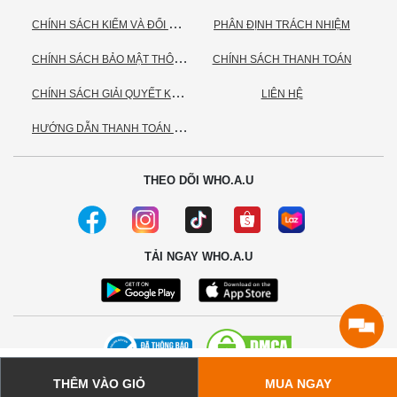
C
HÍNH SÁCH KIỂM VÀ ĐỔI TRẢ HÀNG
PHÂN ĐỊNH TRÁCH NHIỆM
C
HÍNH SÁCH BẢO MẬT THÔNG TIN CÁ NHÂN
CHÍNH SÁCH THANH TOÁN
C
HÍNH SÁCH GIẢI QUYẾT KHIẾU NẠI
LIÊN HỆ
H
ƯỚNG DẪN THANH TOÁN VNPAY
THEO DÕI WHO.A.U
TẢI NGAY WHO.A.U
THÊM VÀO GIỎ
MUA NGAY
© 2020 - Bản quyền thuộc về Công ty TNHH TC Commerce