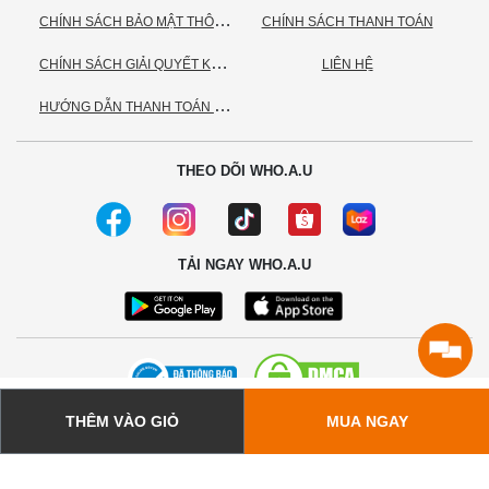
C
HÍNH SÁCH BẢO MẬT THÔNG TIN CÁ NHÂN
CHÍNH SÁCH THANH TOÁN
C
HÍNH SÁCH GIẢI QUYẾT KHIẾU NẠI
LIÊN HỆ
H
ƯỚNG DẪN THANH TOÁN VNPAY
THEO DÕI WHO.A.U
TẢI NGAY WHO.A.U
THÊM VÀO GIỎ
MUA NGAY
© 2020 - Bản quyền thuộc về Công ty TNHH TC Commerce