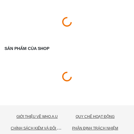
SẢN PHẨM CỦA SHOP
GIỚI THIỆU VỀ WHO.A.U
QUY CHẾ HOẠT ĐỘNG
C
HÍNH SÁCH KIỂM VÀ ĐỔI TRẢ HÀNG
PHÂN ĐỊNH TRÁCH NHIỆM