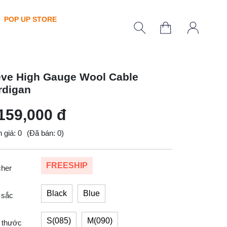
POP UP STORE
eve High Gauge Wool Cable
rdigan
159,000 đ
 giá: 0
(Đã bán: 0)
FREESHIP
cher
Black
Blue
 sắc
S(085)
M(090)
 thước