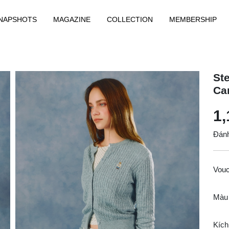
NAPSHOTS
MAGAZINE
COLLECTION
MEMBERSHIP
St
Ca
1,
Đánh
Vou
Màu
Kích