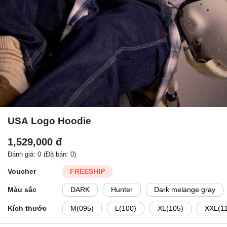
USA Logo Hoodie
1,529,000 đ
Đánh giá: 0
(Đã bán: 0)
Voucher
FREESHIP
Màu sắc
DARK
Hunter
Dark melange gray
Kích thước
M(095)
L(100)
XL(105)
XXL(1