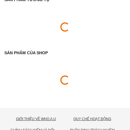
SẢN PHẨM CỦA SHOP
GIỚI THIỆU VỀ WHO.A.U
QUY CHẾ HOẠT ĐỘNG
C
HÍNH SÁCH KIỂM VÀ ĐỔI TRẢ HÀNG