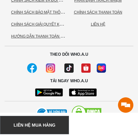
PHÂN ĐỊNH TRÁCH NHIỆM
C
HÍNH SÁCH BẢO MẬT THÔNG TIN CÁ NHÂN
CHÍNH SÁCH THANH TOÁN
C
HÍNH SÁCH GIẢI QUYẾT KHIẾU NẠI
LIÊN HỆ
H
ƯỚNG DẪN THANH TOÁN VNPAY
THEO DÕI WHO.A.U
TẢI NGAY WHO.A.U
LIÊN HỆ MUA HÀNG
© 2020 - Bản quyền thuộc về Công ty TNHH TC Commerce