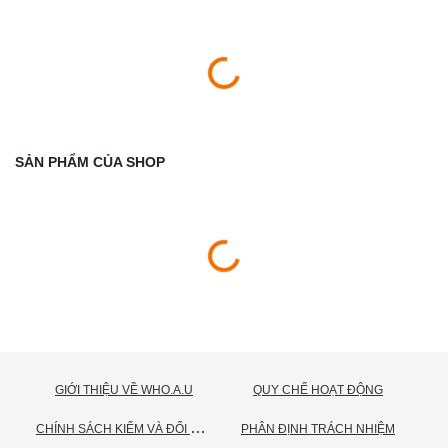
SẢN PHẨM CỦA SHOP
GIỚI THIỆU VỀ WHO.A.U
QUY CHẾ HOẠT ĐỘNG
C
HÍNH SÁCH KIỂM VÀ ĐỔI TRẢ HÀNG
PHÂN ĐỊNH TRÁCH NHIỆM