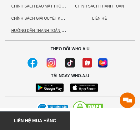
C
HÍNH SÁCH BẢO MẬT THÔNG TIN CÁ NHÂN
CHÍNH SÁCH THANH TOÁN
C
HÍNH SÁCH GIẢI QUYẾT KHIẾU NẠI
LIÊN HỆ
H
ƯỚNG DẪN THANH TOÁN VNPAY
THEO DÕI WHO.A.U
TẢI NGAY WHO.A.U
LIÊN HỆ MUA HÀNG
© 2020 - Bản quyền thuộc về Công ty TNHH TC Commerce