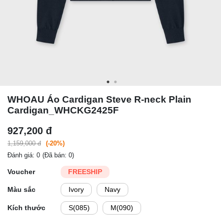
WHOAU Áo Cardigan Steve R-neck Plain
Cardigan_WHCKG2425F
927,200 đ
1,159,000 đ
(-20%)
Đánh giá: 0
(Đã bán: 0)
Voucher
FREESHIP
Màu sắc
Ivory
Navy
Kích thước
S(085)
M(090)