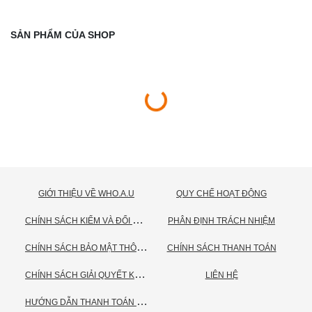
SẢN PHẨM CỦA SHOP
GIỚI THIỆU VỀ WHO.A.U
QUY CHẾ HOẠT ĐỘNG
C
HÍNH SÁCH KIỂM VÀ ĐỔI TRẢ HÀNG
PHÂN ĐỊNH TRÁCH NHIỆM
C
HÍNH SÁCH BẢO MẬT THÔNG TIN CÁ NHÂN
CHÍNH SÁCH THANH TOÁN
C
HÍNH SÁCH GIẢI QUYẾT KHIẾU NẠI
LIÊN HỆ
H
ƯỚNG DẪN THANH TOÁN VNPAY