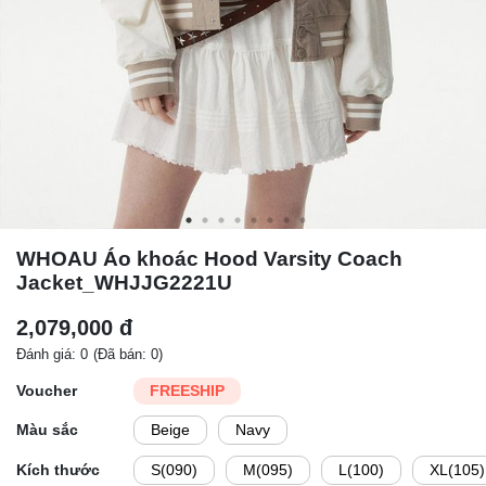
WHOAU Áo khoác Hood Varsity Coach
Jacket_WHJJG2221U
2,079,000 đ
Đánh giá: 0
(Đã bán: 0)
Voucher
FREESHIP
Màu sắc
Beige
Navy
Kích thước
S(090)
M(095)
L(100)
XL(105)