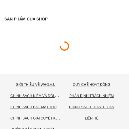
SẢN PHẨM CỦA SHOP
GIỚI THIỆU VỀ WHO.A.U
QUY CHẾ HOẠT ĐỘNG
C
HÍNH SÁCH KIỂM VÀ ĐỔI TRẢ HÀNG
PHÂN ĐỊNH TRÁCH NHIỆM
C
HÍNH SÁCH BẢO MẬT THÔNG TIN CÁ NHÂN
CHÍNH SÁCH THANH TOÁN
C
HÍNH SÁCH GIẢI QUYẾT KHIẾU NẠI
LIÊN HỆ