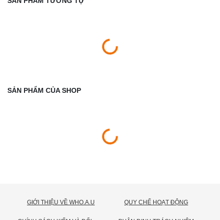
SẢN PHẨM TƯƠNG TỰ
SẢN PHẨM CỦA SHOP
GIỚI THIỆU VỀ WHO.A.U
QUY CHẾ HOẠT ĐỘNG