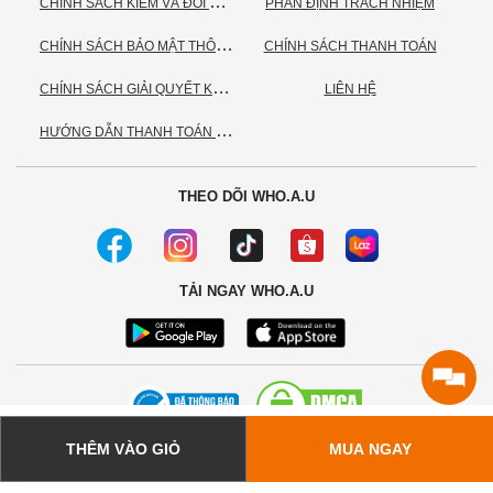
C
HÍNH SÁCH KIỂM VÀ ĐỔI TRẢ HÀNG
PHÂN ĐỊNH TRÁCH NHIỆM
C
HÍNH SÁCH BẢO MẬT THÔNG TIN CÁ NHÂN
CHÍNH SÁCH THANH TOÁN
C
HÍNH SÁCH GIẢI QUYẾT KHIẾU NẠI
LIÊN HỆ
H
ƯỚNG DẪN THANH TOÁN VNPAY
THEO DÕI WHO.A.U
TẢI NGAY WHO.A.U
THÊM VÀO GIỎ
MUA NGAY
© 2020 - Bản quyền thuộc về Công ty TNHH TC Commerce