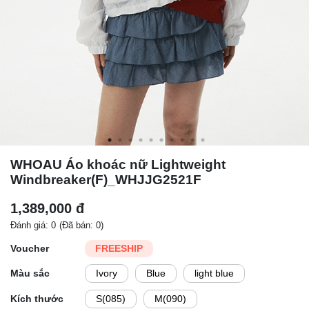
WHOAU Áo khoác nữ Lightweight
Windbreaker(F)_WHJJG2521F
1,389,000 đ
Đánh giá: 0
(Đã bán: 0)
Voucher
FREESHIP
Màu sắc
Ivory
Blue
light blue
Kích thước
S(085)
M(090)