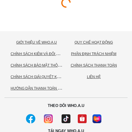
GIỚI THIỆU VỀ WHO.A.U
QUY CHẾ HOẠT ĐỘNG
C
HÍNH SÁCH KIỂM VÀ ĐỔI TRẢ HÀNG
PHÂN ĐỊNH TRÁCH NHIỆM
C
HÍNH SÁCH BẢO MẬT THÔNG TIN CÁ NHÂN
CHÍNH SÁCH THANH TOÁN
C
HÍNH SÁCH GIẢI QUYẾT KHIẾU NẠI
LIÊN HỆ
H
ƯỚNG DẪN THANH TOÁN VNPAY
THEO DÕI WHO.A.U
TẢI NGAY WHO.A.U