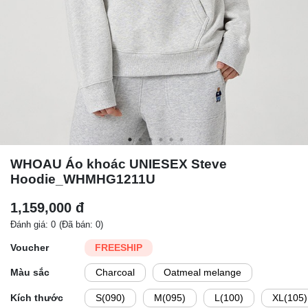
WHOAU Áo khoác UNIESEX Steve
Hoodie_WHMHG1211U
1,159,000 đ
Đánh giá: 0
(Đã bán: 0)
Voucher
FREESHIP
Màu sắc
Charcoal
Oatmeal melange
Kích thước
S(090)
M(095)
L(100)
XL(105)