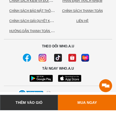
C
HÍNH SÁCH KIỂM VÀ ĐỔI TRẢ HÀNG
PHÂN ĐỊNH TRÁCH NHIỆM
C
HÍNH SÁCH BẢO MẬT THÔNG TIN CÁ NHÂN
CHÍNH SÁCH THANH TOÁN
C
HÍNH SÁCH GIẢI QUYẾT KHIẾU NẠI
LIÊN HỆ
H
ƯỚNG DẪN THANH TOÁN VNPAY
THEO DÕI WHO.A.U
TẢI NGAY WHO.A.U
THÊM VÀO GIỎ
MUA NGAY
© 2020 - Bản quyền thuộc về Công ty TNHH TC Commerce