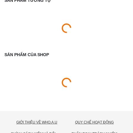
SẢN PHẨM TƯƠNG TỰ
SẢN PHẨM CỦA SHOP
GIỚI THIỆU VỀ WHO.A.U
QUY CHẾ HOẠT ĐỘNG