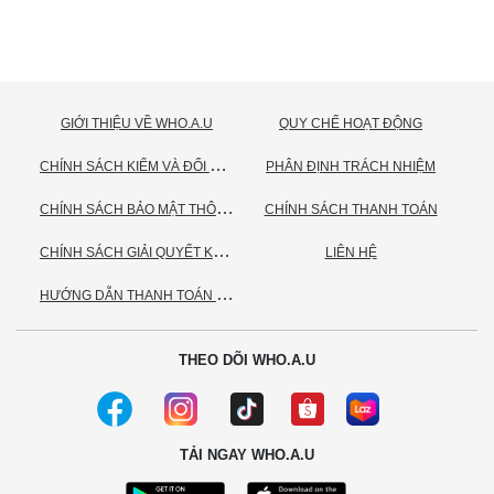
GIỚI THIỆU VỀ WHO.A.U
QUY CHẾ HOẠT ĐỘNG
C
HÍNH SÁCH KIỂM VÀ ĐỔI TRẢ HÀNG
PHÂN ĐỊNH TRÁCH NHIỆM
C
HÍNH SÁCH BẢO MẬT THÔNG TIN CÁ NHÂN
CHÍNH SÁCH THANH TOÁN
C
HÍNH SÁCH GIẢI QUYẾT KHIẾU NẠI
LIÊN HỆ
H
ƯỚNG DẪN THANH TOÁN VNPAY
THEO DÕI WHO.A.U
TẢI NGAY WHO.A.U