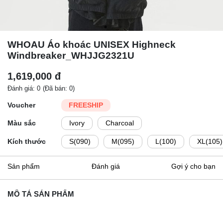
WHOAU Áo khoác UNISEX Highneck
Windbreaker_WHJJG2321U
1,619,000 đ
Đánh giá: 0
(Đã bán: 0)
Voucher
FREESHIP
Màu sắc
Ivory
Charcoal
Kích thước
S(090)
M(095)
L(100)
XL(105)
Sản phẩm
Đánh giá
Gợi ý cho bạn
MÔ TẢ SẢN PHẨM