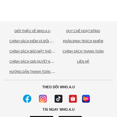
GIỚI THIỆU VỀ WHO.A.U
QUY CHẾ HOẠT ĐỘNG
C
HÍNH SÁCH KIỂM VÀ ĐỔI TRẢ HÀNG
PHÂN ĐỊNH TRÁCH NHIỆM
C
HÍNH SÁCH BẢO MẬT THÔNG TIN CÁ NHÂN
CHÍNH SÁCH THANH TOÁN
C
HÍNH SÁCH GIẢI QUYẾT KHIẾU NẠI
LIÊN HỆ
H
ƯỚNG DẪN THANH TOÁN VNPAY
THEO DÕI WHO.A.U
TẢI NGAY WHO.A.U