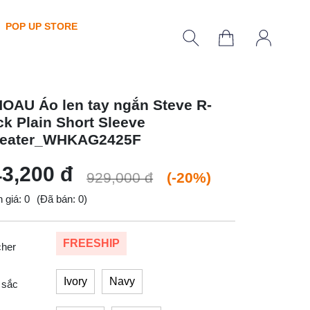
POP UP STORE
OAU Áo len tay ngắn Steve R-
ck Plain Short Sleeve
eater_WHKAG2425F
3,200 đ
929,000 đ
(-20%)
 giá: 0
(Đã bán: 0)
FREESHIP
cher
Ivory
Navy
 sắc