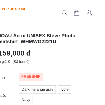
POP UP STORE
OAU Áo nỉ UNISEX Steve Photo
eatshirt_WHMWG2221U
159,000 đ
 giá: 0
(Đã bán: 0)
FREESHIP
cher
Dark melange gray
Ivory
 sắc
Navy