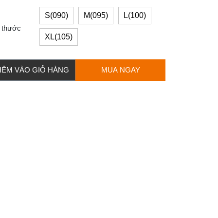
S(090)
M(095)
L(100)
 thước
XL(105)
HÊM VÀO GIỎ HÀNG
MUA NGAY