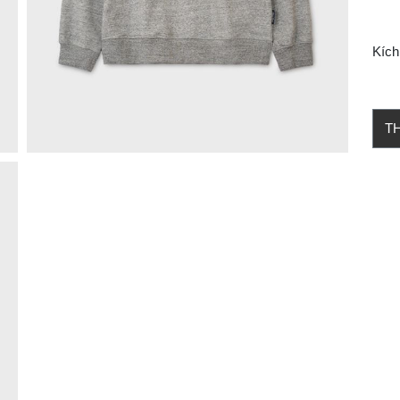
Kích
T