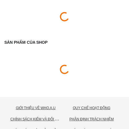
SẢN PHẨM CỦA SHOP
GIỚI THIỆU VỀ WHO.A.U
QUY CHẾ HOẠT ĐỘNG
C
HÍNH SÁCH KIỂM VÀ ĐỔI TRẢ HÀNG
PHÂN ĐỊNH TRÁCH NHIỆM