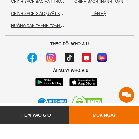
C
HÍNH SÁCH BẢO MẬT THÔNG TIN CÁ NHÂN
CHÍNH SÁCH THANH TOÁN
C
HÍNH SÁCH GIẢI QUYẾT KHIẾU NẠI
LIÊN HỆ
H
ƯỚNG DẪN THANH TOÁN VNPAY
THEO DÕI WHO.A.U
TẢI NGAY WHO.A.U
THÊM VÀO GIỎ
MUA NGAY
© 2020 - Bản quyền thuộc về Công ty TNHH TC Commerce