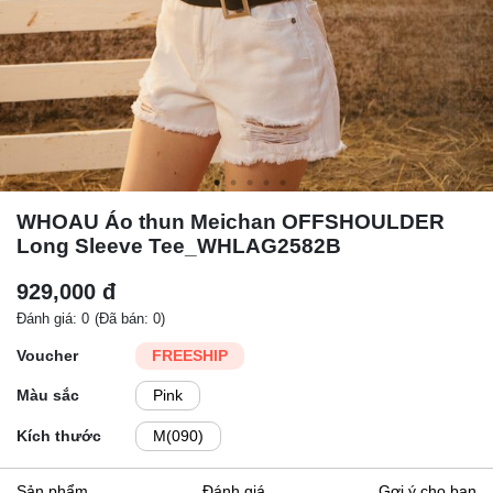
WHOAU Áo thun Meichan OFFSHOULDER
Long Sleeve Tee_WHLAG2582B
929,000 đ
Đánh giá: 0
(Đã bán: 0)
Voucher
FREESHIP
Màu sắc
Pink
Kích thước
M(090)
Sản phẩm
Đánh giá
Gợi ý cho bạn