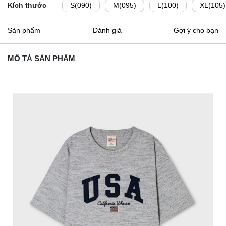
Kích thước
S(090)
M(095)
L(100)
XL(105)
Sản phẩm
Đánh giá
Gợi ý cho bạn
MÔ TẢ SẢN PHẨM