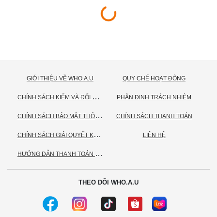
GIỚI THIỆU VỀ WHO.A.U
QUY CHẾ HOẠT ĐỘNG
C
HÍNH SÁCH KIỂM VÀ ĐỔI TRẢ HÀNG
PHÂN ĐỊNH TRÁCH NHIỆM
C
HÍNH SÁCH BẢO MẬT THÔNG TIN CÁ NHÂN
CHÍNH SÁCH THANH TOÁN
C
HÍNH SÁCH GIẢI QUYẾT KHIẾU NẠI
LIÊN HỆ
H
ƯỚNG DẪN THANH TOÁN VNPAY
THEO DÕI WHO.A.U