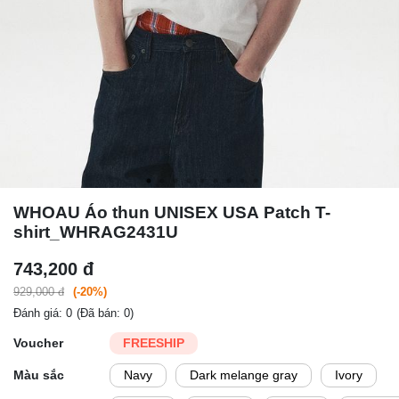
WHOAU Áo thun UNISEX USA Patch T-
shirt_WHRAG2431U
743,200 đ
929,000 đ
(-20%)
Đánh giá: 0
(Đã bán: 0)
Voucher
FREESHIP
Màu sắc
Navy
Dark melange gray
Ivory