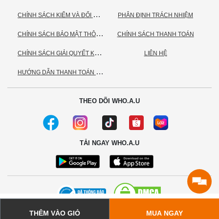
C
HÍNH SÁCH KIỂM VÀ ĐỔI TRẢ HÀNG
PHÂN ĐỊNH TRÁCH NHIỆM
C
HÍNH SÁCH BẢO MẬT THÔNG TIN CÁ NHÂN
CHÍNH SÁCH THANH TOÁN
C
HÍNH SÁCH GIẢI QUYẾT KHIẾU NẠI
LIÊN HỆ
H
ƯỚNG DẪN THANH TOÁN VNPAY
THEO DÕI WHO.A.U
TẢI NGAY WHO.A.U
THÊM VÀO GIỎ
MUA NGAY
© 2020 - Bản quyền thuộc về Công ty TNHH TC Commerce