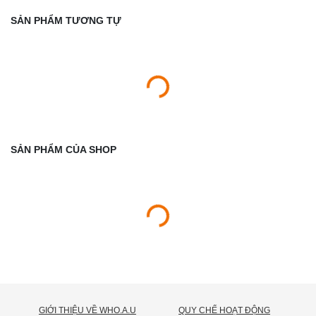
SẢN PHẨM TƯƠNG TỰ
SẢN PHẨM CỦA SHOP
GIỚI THIỆU VỀ WHO.A.U
QUY CHẾ HOẠT ĐỘNG