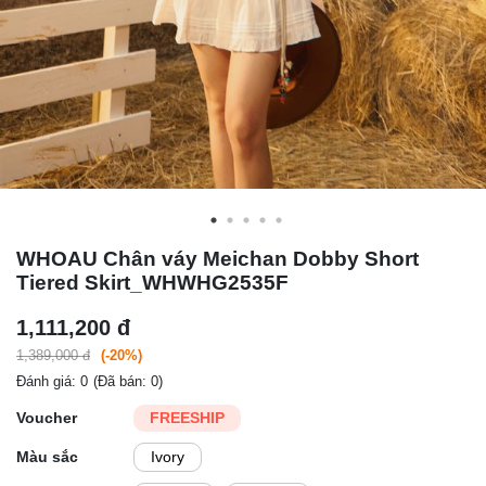
WHOAU Chân váy Meichan Dobby Short
Tiered Skirt_WHWHG2535F
1,111,200 đ
1,389,000 đ
(-20%)
Đánh giá: 0
(Đã bán: 0)
Voucher
FREESHIP
Màu sắc
Ivory