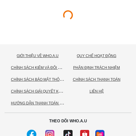
GIỚI THIỆU VỀ WHO.A.U
QUY CHẾ HOẠT ĐỘNG
C
HÍNH SÁCH KIỂM VÀ ĐỔI TRẢ HÀNG
PHÂN ĐỊNH TRÁCH NHIỆM
C
HÍNH SÁCH BẢO MẬT THÔNG TIN CÁ NHÂN
CHÍNH SÁCH THANH TOÁN
C
HÍNH SÁCH GIẢI QUYẾT KHIẾU NẠI
LIÊN HỆ
H
ƯỚNG DẪN THANH TOÁN VNPAY
THEO DÕI WHO.A.U