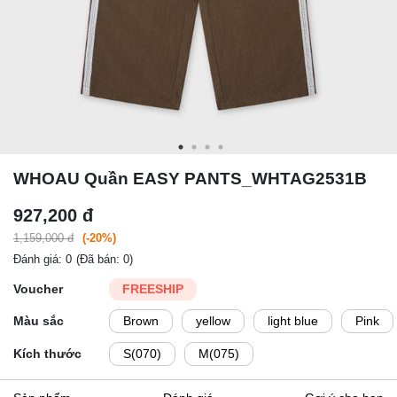
WHOAU Quần EASY PANTS_WHTAG2531B
927,200 đ
1,159,000 đ
(-20%)
Đánh giá: 0
(Đã bán: 0)
Voucher
FREESHIP
Màu sắc
Brown
yellow
light blue
Pink
Kích thước
S(070)
M(075)