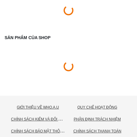
SẢN PHẨM CỦA SHOP
GIỚI THIỆU VỀ WHO.A.U
QUY CHẾ HOẠT ĐỘNG
C
HÍNH SÁCH KIỂM VÀ ĐỔI TRẢ HÀNG
PHÂN ĐỊNH TRÁCH NHIỆM
C
HÍNH SÁCH BẢO MẬT THÔNG TIN CÁ NHÂN
CHÍNH SÁCH THANH TOÁN