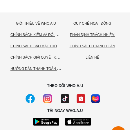
GIỚI THIỆU VỀ WHO.A.U
QUY CHẾ HOẠT ĐỘNG
C
HÍNH SÁCH KIỂM VÀ ĐỔI TRẢ HÀNG
PHÂN ĐỊNH TRÁCH NHIỆM
C
HÍNH SÁCH BẢO MẬT THÔNG TIN CÁ NHÂN
CHÍNH SÁCH THANH TOÁN
C
HÍNH SÁCH GIẢI QUYẾT KHIẾU NẠI
LIÊN HỆ
H
ƯỚNG DẪN THANH TOÁN VNPAY
THEO DÕI WHO.A.U
TẢI NGAY WHO.A.U