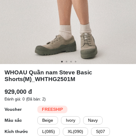
WHOAU Quần nam Steve Basic
Shorts(M)_WHTHG2501M
929,000 đ
Đánh giá: 0
(Đã bán: 2)
Voucher
FREESHIP
Màu sắc
Beige
Ivory
Navy
Kích thước
L(085)
XL(090)
S(07