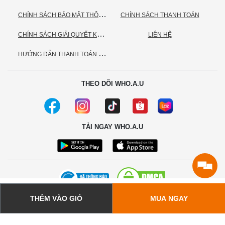
C
HÍNH SÁCH BẢO MẬT THÔNG TIN CÁ NHÂN
CHÍNH SÁCH THANH TOÁN
C
HÍNH SÁCH GIẢI QUYẾT KHIẾU NẠI
LIÊN HỆ
H
ƯỚNG DẪN THANH TOÁN VNPAY
THEO DÕI WHO.A.U
TẢI NGAY WHO.A.U
THÊM VÀO GIỎ
MUA NGAY
© 2020 - Bản quyền thuộc về Công ty TNHH TC Commerce