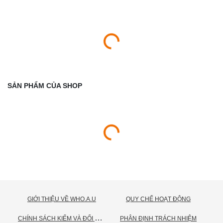
SẢN PHẨM CỦA SHOP
GIỚI THIỆU VỀ WHO.A.U
QUY CHẾ HOẠT ĐỘNG
C
HÍNH SÁCH KIỂM VÀ ĐỔI TRẢ HÀNG
PHÂN ĐỊNH TRÁCH NHIỆM