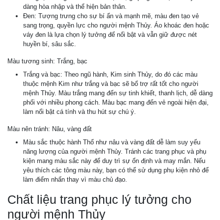
dàng hòa nhập và thể hiện bản thân.
Đen: Tượng trưng cho sự bí ẩn và mạnh mẽ, màu đen tạo vẻ
sang trọng, quyền lực cho người mệnh Thủy. Áo khoác đen hoặc
váy đen là lựa chọn lý tưởng để nổi bật và vẫn giữ được nét
huyền bí, sâu sắc.
Màu tương sinh: Trắng, bạc
Trắng và bạc: Theo ngũ hành, Kim sinh Thủy, do đó các màu
thuộc mệnh Kim như trắng và bạc sẽ bổ trợ rất tốt cho người
mệnh Thủy. Màu trắng mang đến sự tinh khiết, thanh lịch, dễ dàng
phối với nhiều phong cách. Màu bạc mang đến vẻ ngoài hiện đại,
làm nổi bật cá tính và thu hút sự chú ý.
Màu nên tránh: Nâu, vàng đất
Màu sắc thuộc hành Thổ như nâu và vàng đất dễ làm suy yếu
năng lượng của người mệnh Thủy. Tránh các trang phục và phụ
kiện mang màu sắc này để duy trì sự ổn định và may mắn. Nếu
yêu thích các tông màu này, bạn có thể sử dụng phụ kiện nhỏ để
làm điểm nhấn thay vì màu chủ đạo.
Chất liệu trang phục lý tưởng cho
người mệnh Thủy