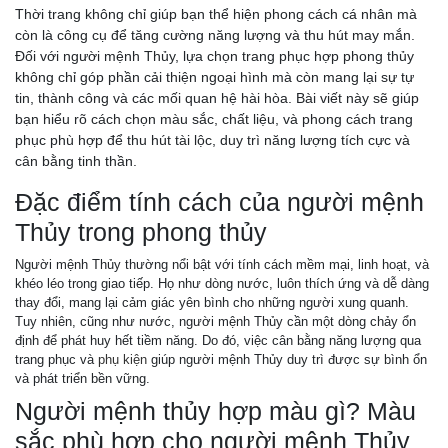
Thời trang không chỉ giúp bạn thể hiện phong cách cá nhân mà
còn là công cụ để tăng cường năng lượng và thu hút may mắn.
Đối với người mệnh Thủy, lựa chọn trang phục hợp phong thủy
không chỉ góp phần cải thiện ngoại hình mà còn mang lại sự tự
tin, thành công và các mối quan hệ hài hòa. Bài viết này sẽ giúp
bạn hiểu rõ cách chọn màu sắc, chất liệu, và phong cách trang
phục phù hợp để thu hút tài lộc, duy trì năng lượng tích cực và
cân bằng tinh thần.
Đặc điểm tính cách của người mệnh
Thủy trong phong thủy
Người mệnh Thủy thường nổi bật với tính cách mềm mại, linh hoạt, và
khéo léo trong giao tiếp. Họ như dòng nước, luôn thích ứng và dễ dàng
thay đổi, mang lại cảm giác yên bình cho những người xung quanh.
Tuy nhiên, cũng như nước, người mệnh Thủy cần một dòng chảy ổn
định để phát huy hết tiềm năng. Do đó, việc cân bằng năng lượng qua
trang phục và
phụ kiện
giúp người mệnh Thủy duy trì được sự bình ổn
và phát triển bền vững.
Người mệnh thủy hợp màu gì? Màu
sắc phù hợp cho người mệnh Thủy