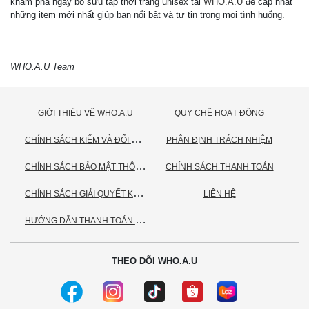
khám phá ngay bộ sưu tập thời trang unisex tại
WHO.A.U
để cập nhật
những item mới nhất giúp bạn nổi bật và tự tin trong mọi tình huống.
WHO.A.U Team
GIỚI THIỆU VỀ WHO.A.U
QUY CHẾ HOẠT ĐỘNG
C
HÍNH SÁCH KIỂM VÀ ĐỔI TRẢ HÀNG
PHÂN ĐỊNH TRÁCH NHIỆM
C
HÍNH SÁCH BẢO MẬT THÔNG TIN CÁ NHÂN
CHÍNH SÁCH THANH TOÁN
C
HÍNH SÁCH GIẢI QUYẾT KHIẾU NẠI
LIÊN HỆ
H
ƯỚNG DẪN THANH TOÁN VNPAY
THEO DÕI WHO.A.U